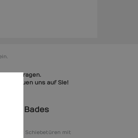
in.
zu beantragen.
 wir freuen uns auf Sie!
erten Bades
fnen oder Schiebetüren mit