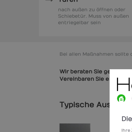
nach außen zu öffnen oder
Schiebetür. Muss von außen
entriegelbar sein
Bei allen Maßnahmen sollte 
Wir beraten Sie gerne zu 
Vereinbaren Sie einfach e
Typische Ausstatt
Di
Ihre