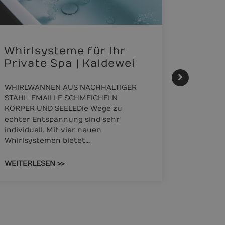
Whirlsysteme für Ihr
Gesta
Private Spa | Kaldewei
alltä
HANS
WHIRLWANNEN AUS NACHHALTIGER
STAHL-EMAILLE SCHMEICHELN
Stil für
KÖRPER UND SEELEDie Wege zu
HANSAGEN
echter Entspannung sind sehr
Reihe v
individuell. Mit vier neuen
für die
Whirlsystemen bietet…
Bedürfn
sind.…
WEITERLESEN >>
WEITERL