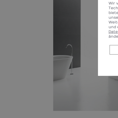
Wir 
Tech
biet
unse
Weit
und 
Date
ände