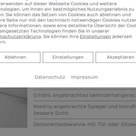
ausreichender Einstiegsbreite
verwenden auf dieser Webseite Cookies und weitere
nologien, um Ihnen ein bestmögliches Nutzungserlebnis zu
Rutschhemmende Fliesen
en. Sie können das Setzen von Cookies auch ablehnen und
re Seite nur mit den technisch notwendigen Cookies nutze
Waschtisch flach und unterfahrbar, Hö
ere Informationen, sowie eine detaillierte Übersicht der Coo
montierbar
eingesetzten Technologien finden Sie in unserer
nschutzerklärung
. Sie können Ihre
Einstellungen
jederzeit
Halte-, Stütz- und Klappgriffe, benutze
rn.
den Armaturen
Ablehnen
Ablehnen
Einstellungen
Akzeptieren
Behindertengerechte Dusche: schwelle
Klappsitz
Kontrastreiche Gestaltung in Material 
Datenschutz
Impressum
Sehkraft
Erhöht angebrachtes behindertengere
Niedrig angebrachte Spiegel und blendfr
bessere Sicht
Seniorenbadewanne mit Tür oder Sitz