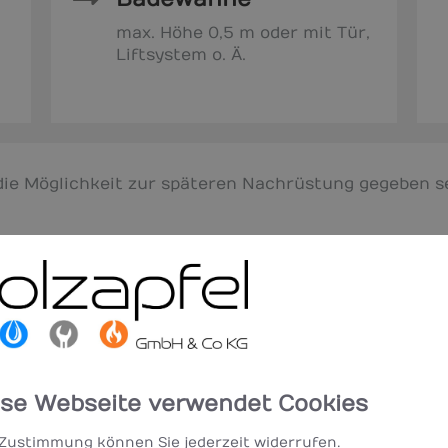
max. Höhe 0,5 m oder mit Tür,
Liftsystem o. Ä.
die Möglichkeit zur späteren Nachrüstung gegeben se
einer Sanierung und helfen Ihnen, Fördermittel 
inen ersten, unverbindlichen Beratungstermin –
ungsmerkmale des barrierereduzi
ese Webseite verwendet Cookies
Schwellenlose Türen die nach außen öf
 Zustimmung können Sie jederzeit widerrufen.