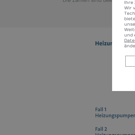
Die Zahlen sind beeindrucke
Ihre
Wir 
Tech
biet
unse
Weit
und 
Date
ände