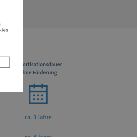
n.
kies