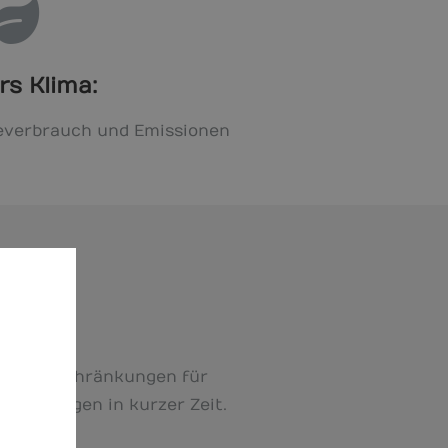
rs Klima:
ieverbrauch und Emissionen
orteinschränkungen für
nsparungen in kurzer Zeit.