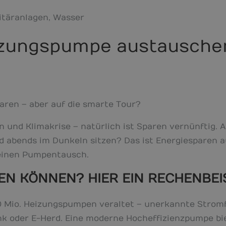
itäranlagen
,
Wasser
eizungspumpe austausche
ren – aber auf die smarte Tour?
n und Klimakrise – natürlich ist Sparen vernünftig.
 abends im Dunkeln sitzen? Das ist Energiesparen au
einen Pumpentausch.
REN KÖNNEN? HIER EIN RECHENBEI
0 Mio. Heizungspumpen veraltet – unerkannte Stromf
nk oder E-Herd. Eine moderne Hocheffizienzpumpe bie