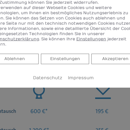
nd.
 Zustimmung können Sie jederzeit widerrufen.
verwenden auf dieser Webseite Cookies und weitere
nologien, um Ihnen ein bestmögliches Nutzungserlebnis zu
en. Sie können das Setzen von Cookies auch ablehnen und
re Seite nur mit den technisch notwendigen Cookies nutze
ere Informationen, sowie eine detaillierte Übersicht der Coo
eingesetzten Technologien finden Sie in unserer
nschutzerklärung
. Sie können Ihre
Einstellungen
jederzeit
rn.
Ablehnen
Ablehnen
Einstellungen
Akzeptieren
Datenschutz
Impressum