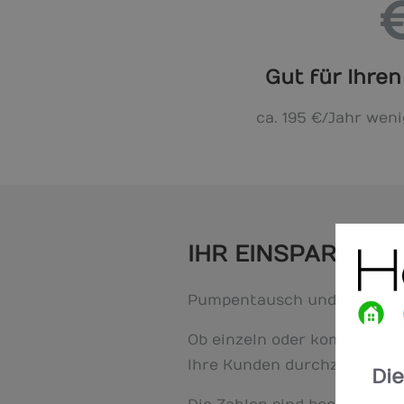
Gut für Ihren
ca. 195 €/Jahr wen
IHR EINSPARPOTEN
Pumpentausch und hydraulisc
Ob einzeln oder kombiniert
Ihre Kunden durchzuführen.
Di