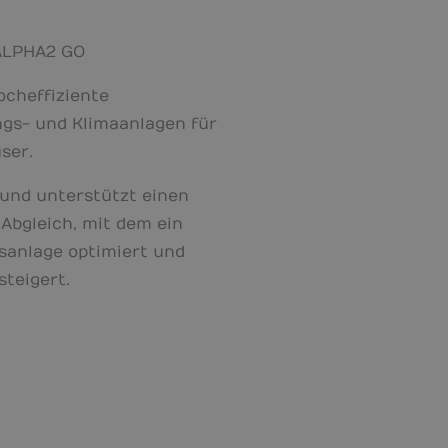
ALPHA2 GO
ocheffiziente
gs- und Klimaanlagen für
user
.
t und unterstützt einen
Abgleich, mit dem ein
gsanlage optimiert und
teigert.