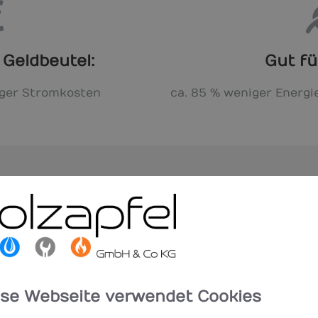
 Geldbeutel:
Gut fü
iger Stromkosten
ca. 85 % weniger Energ
ZIAL AUF EINEN BLICK
her Abgleich – zwei Investitionen, die sich lohnen
: Beide Maßnahmen sind unkompliziert und ohne Komf
 Und sie amortisieren sich dank der großen Energieei
ese Webseite verwendet Cookies