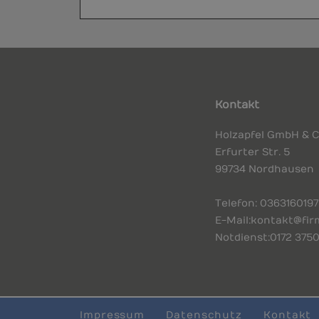
Kontakt
Holzapfel GmbH & C
Erfurter Str. 5
99734 Nordhausen
Telefon
: 03631 6019
E-Mail:
kontakt@fir
Notdienst:
0172 375
Impressum
Datenschutz
Kontakt