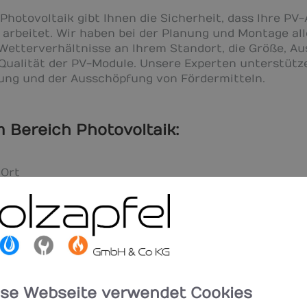
otovoltaik gibt Ihnen die Sicherheit, dass Ihre PV-
arbeitet. Wir haben bei der Planung und Montage al
e Wetterverhältnisse an Ihrem Standort, die Größe, A
Qualität der PV-Module. Unsere Experten unterstütze
rung und der Ausschöpfung von Fördermitteln.
 Bereich Photovoltaik:
 Ort
r Photovoltaik-Anlage
ierung und Fördermöglichkeiten
PV-Komponenten
r PV-Module
ese Webseite verwendet Cookies
hme Ihrer PV-Anlage