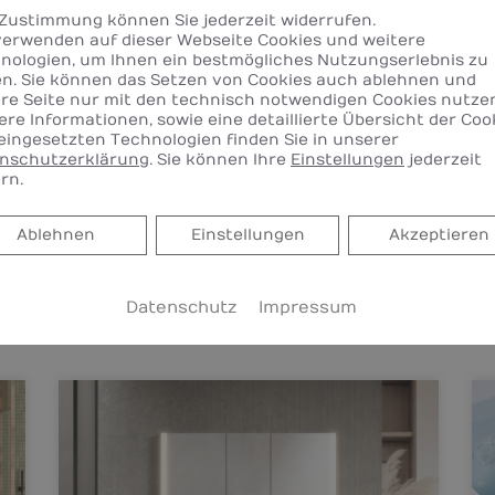
 Zustimmung können Sie jederzeit widerrufen.
verwenden auf dieser Webseite Cookies und weitere
nologien, um Ihnen ein bestmögliches Nutzungserlebnis zu
 freuen uns darauf, Sie ganz persönlich und unv
en. Sie können das Setzen von Cookies auch ablehnen und
raten.
re Seite nur mit den technisch notwendigen Cookies nutze
ere Informationen, sowie eine detaillierte Übersicht der Coo
eingesetzten Technologien finden Sie in unserer
nschutzerklärung
. Sie können Ihre
Einstellungen
jederzeit
rn.
Ablehnen
Ablehnen
Einstellungen
Akzeptieren
Datenschutz
Impressum