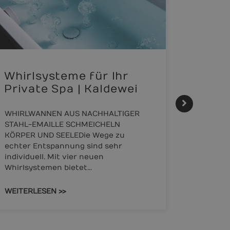
Whirlsysteme für Ihr
Gesta
Private Spa | Kaldewei
alltä
HANS
WHIRLWANNEN AUS NACHHALTIGER
STAHL-EMAILLE SCHMEICHELN
Stil für
KÖRPER UND SEELEDie Wege zu
HANSAGEN
echter Entspannung sind sehr
Reihe v
individuell. Mit vier neuen
für die
Whirlsystemen bietet…
Bedürfn
sind.…
WEITERLESEN >>
WEITERL