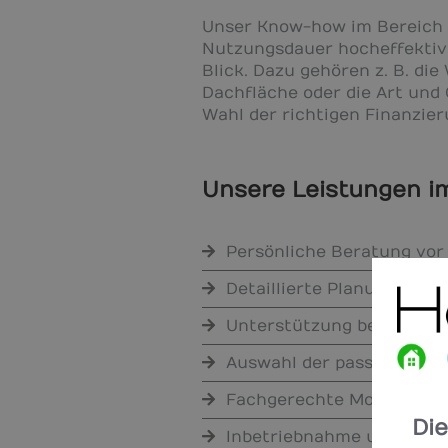
Unser Know-how im Bereich Ph
Nutzungsdauer hocheffektiv 
Blick. Dazu gehören z. B. di
Dachfläche oder die Art und 
Wahl der richtigen Finanzie
Unsere Leistungen im
Persönliche Beratung vor
Detaillierte Planung Ihre
Unterstützung bei Finanz
Auswahl der passenden 
Fachgerechte Montage de
Di
Inbetriebnahme und Abna